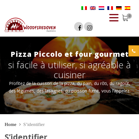
0
Pizza Piccolo et four gourmet
si facile à utiliser, si agréable à
cuisiner
Profitez de la cuisson de la pizza, du pain, du rôti, du ragoût,
des légumes, des lasagnes, du poisson fumé, vous l’appelez.
Home
S’identifier
S’identifier